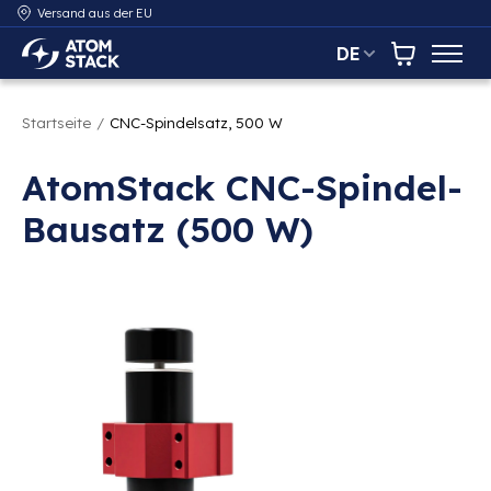
Versand aus der EU
DE
AtomStack Europe
Warenkor
Startseite
/
CNC-Spindelsatz, 500 W
AtomStack CNC-Spindel-
Bausatz (500 W)
Bildergalerie zu den Produkten