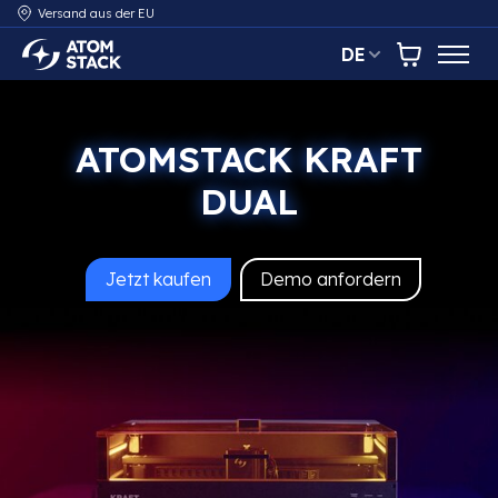
Versand aus der EU
DE
AtomStack Europe
Warenkor
ATOMSTACK KRAFT
DUAL
Jetzt kaufen
Demo anfordern
AtomStack Kraft