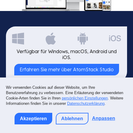
Verfügbar für Windows, macOS, Android und
iOS.
Erfahren Sie mehr über AtomStack Studio
Wir verwenden Cookies auf dieser Website, um Ihre
Benutzererfahrung zu verbessern. Eine Erläuterung der verwendeten
Cookie-Arten finden Sie in Ihren
persönlichen Einstellungen
. Weitere
Informationen finden Sie in unserer
Datenschutzerklärung
.
Anpassen
Akzeptieren
Ablehnen
AtomStack Kraft ist außerdem vollständig
kompatibel mit
LightBurn
, so dass Sie weiterhin
mit der Software arbeiten können, die Sie am