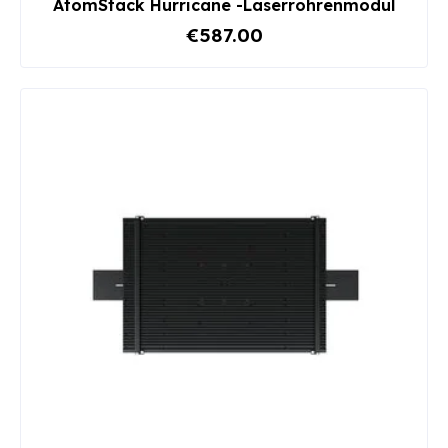
AtomStack Hurricane -Laserröhrenmodul
€587.00