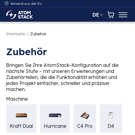
Versand aus der EU
DE
AtomStack Europe
Warenkor
Startseite
/
Zubehör
Zubehör
Bringen Sie Ihre AtomStack-Konfiguration auf die
nächste Stufe – mit unseren Erweiterungen und
Zubehörteilen, die die Funktionalität erhöhen und
jedes Projekt einfacher, schneller und präziser
machen.
Maschine:
Kraft Dual
Hurricane
C4 Pro
D4