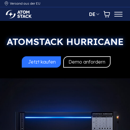
Versand aus der EU
DE
AtomStack Europe
Warenkor
ATOMSTACK HURRICANE
Jetzt kaufen
Demo anfordern
AtomStack Hurricane