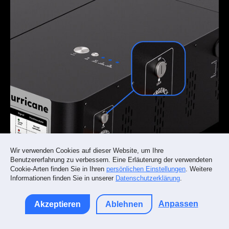
Wir verwenden Cookies auf dieser Website, um Ihre
Benutzererfahrung zu verbessern. Eine Erläuterung der verwendeten
Cookie-Arten finden Sie in Ihren
persönlichen Einstellungen
. Weitere
Informationen finden Sie in unserer
Datenschutzerklärung
.
Anpassen
Akzeptieren
Ablehnen
Sicherheitsschloss