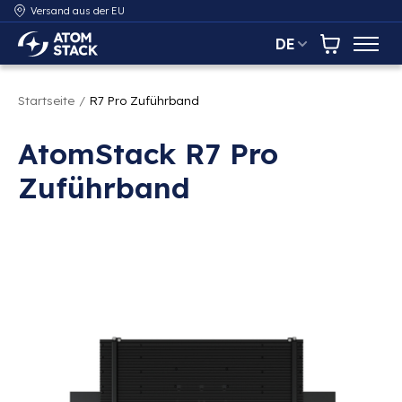
Versand aus der EU
DE
AtomStack Europe
Warenkor
Startseite
/
R7 Pro Zuführband
AtomStack R7 Pro
Zuführband
Bildergalerie zu den Produkten